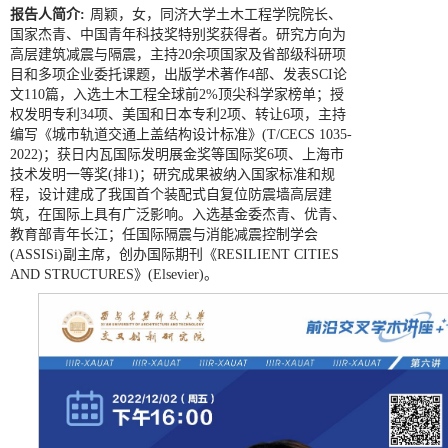
报告人简介:
周颖，女，同济大学土木工程学院院长、
国家杰青、中国青年科技奖特别奖获得者。研究方向为
高层建筑减震与隔震，主持20余项国家及省部级科研项
目和多项企业委托课题，出版学术著作4部、发表SCI论
文110篇，入选土木工程全球前2%顶尖科学家榜单；授
权发明专利34项、美国和日本专利2项、转让6项，主持
编写《城市轨道交通上盖结构设计标准》(T/CECS 1035-
2022)；获日内瓦国际发明展金奖等国际奖6项、上海市
技术发明一等奖(排1)；研究成果被纳入国家标准和规
程，设计建成了我国首个装配式自复位防震墙高层建
筑，在国际上具有广泛影响。入选基金委杰青、优青、
教育部青年长江；任国际隔震与消能减震控制学会
(ASSISi)副主席，创办国际期刊《RESILIENT CITIES
AND STRUCTURES》(Elsevier)。